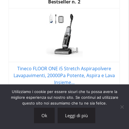
2
Tineco FLOOR ONE i5 Stretch Aspirapolvere
Lavapavimenti, 20000Pa Potente, Aspira e Lava
Insieme...
Utilizziamo i cookie per essere sicuri che tu possa avere la
199,00 EUR
migliore esperienza sul nostro sito. Se continui ad utilizzare
questo sito noi assumiamo che tu ne sia felice.
Acquista su Amazon
Ok
Leggi di più